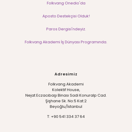
Folkvang Onedio'da
Aposto Destekçisi Olduk!
Paros Dergisi'ndeyiz.
Folkvang Akademi İş Dünyası Programında.
Adresimiz
Folkvang Akademi
Kolektif House,
Nejat Eczacıbaşı Binası Sadi Konuralp Cad.
Şişhane Sk. No:5 Kat:2
Beyoğlu/İstanbul
T: +90 541 334 37 64